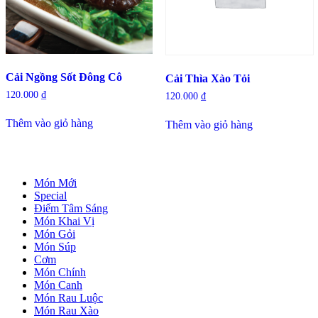
Cải Ngồng Sốt Đông Cô
Cải Thìa Xào Tỏi
120.000
₫
120.000
₫
Thêm vào giỏ hàng
Thêm vào giỏ hàng
Món Mới
Special
Điếm Tâm Sáng
Món Khai Vị
Món Gỏi
Món Súp
Cơm
Món Chính
Món Canh
Món Rau Luộc
Món Rau Xào