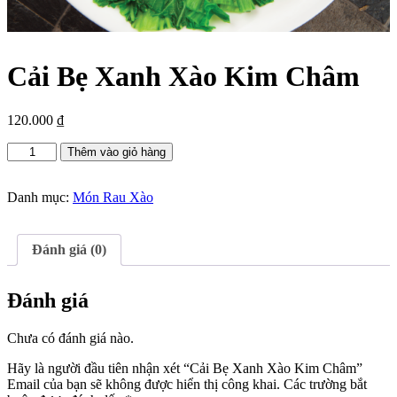
Cải Bẹ Xanh Xào Kim Châm
120.000
₫
Cải
Thêm vào giỏ hàng
Bẹ
Xanh
Xào
Danh mục:
Món Rau Xào
Kim
Châm
số
Đánh giá (0)
lượng
Đánh giá
Chưa có đánh giá nào.
Hãy là người đầu tiên nhận xét “Cải Bẹ Xanh Xào Kim Châm”
Email của bạn sẽ không được hiển thị công khai.
Các trường bắt