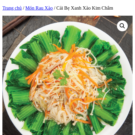
Trang chủ
/
Món Rau Xào
/ Cải Bẹ Xanh Xào Kim Châm