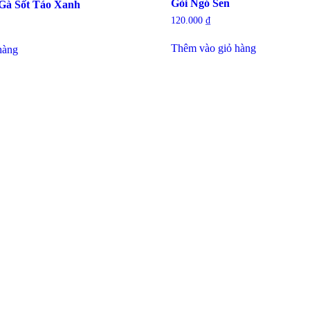
Gỏi Ngó Sen
Gà Sốt Táo Xanh
120.000
₫
Thêm vào giỏ hàng
hàng