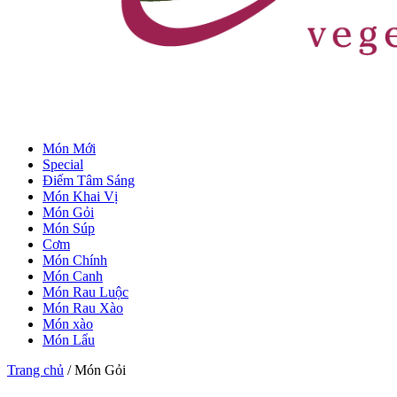
Món Mới
Special
Điếm Tâm Sáng
Món Khai Vị
Món Gỏi
Món Súp
Cơm
Món Chính
Món Canh
Món Rau Luộc
Món Rau Xào
Món xào
Món Lẩu
Trang chủ
/ Món Gỏi