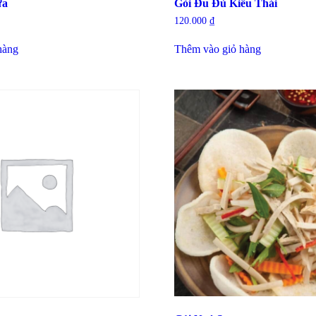
ừa
Gỏi Đu Đủ Kiểu Thái
120.000
₫
hàng
Thêm vào giỏ hàng