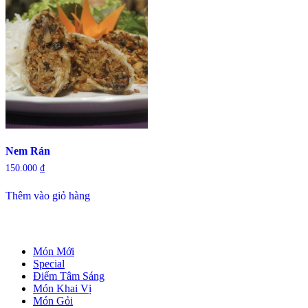
Nem Rán
150.000
₫
Thêm vào giỏ hàng
Món Mới
Special
Điếm Tâm Sáng
Món Khai Vị
Món Gỏi