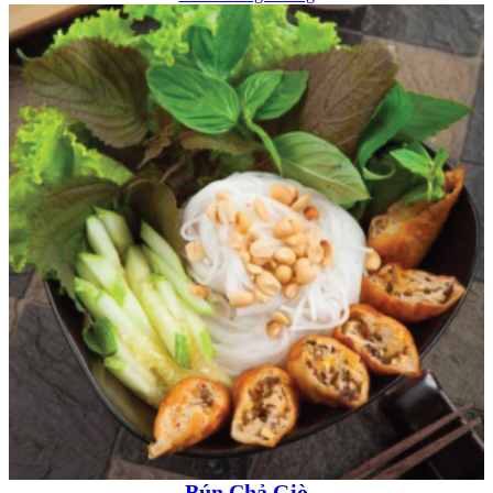
Bún Chả Giò