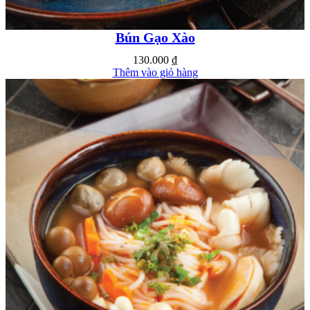
Bún Gạo Xào
130.000
₫
Thêm vào giỏ hàng