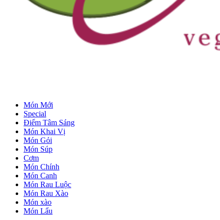
Món Mới
Special
Điếm Tâm Sáng
Món Khai Vị
Món Gỏi
Món Súp
Cơm
Món Chính
Món Canh
Món Rau Luộc
Món Rau Xào
Món xào
Món Lẩu