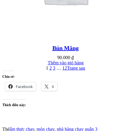
Bún Măng
90.000
₫
Thêm vào giỏ hàng
1
2
3
…
12
Trang sau
Chia sẻ:
Facebook
X
Thích điều này:
Thẻ
ẩm thực chay
,
món chay
,
nhà hàng chay quận 3