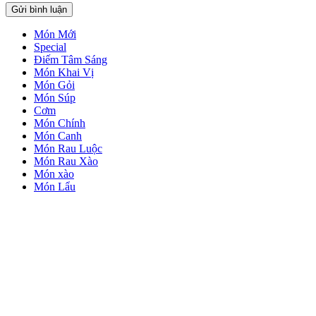
Món Mới
Special
Điếm Tâm Sáng
Món Khai Vị
Món Gỏi
Món Súp
Cơm
Món Chính
Món Canh
Món Rau Luộc
Món Rau Xào
Món xào
Món Lẩu