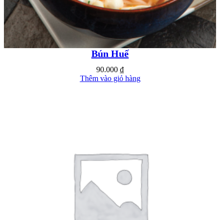
Bún Huế
90.000
₫
Thêm vào giỏ hàng